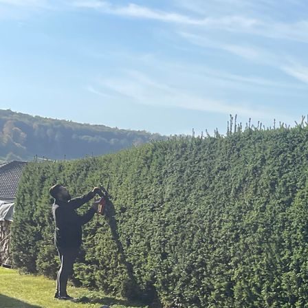
55b39e15-bdf6-4ea9-9285-52aace194607