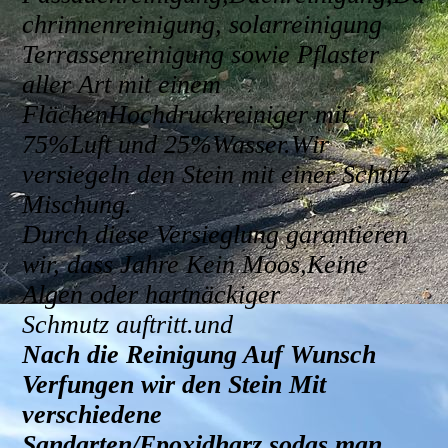
chrinnenreinigung, solarreinigung
Terrassenreinigung sowie Pflaster
aller Art
mit einem
FlächenHochdruckreiniger mit
75%Luft und 25%Wasser.Wir
versiegeln den Stein mit einer Schutz
Mischung.
Durch diese Versieglung garantieren
wir, dass Jahre Kein Moos,Keine
Algen oder hartnäckiger
Schmutz auftritt.und
Nach die Reinigung Auf Wunsch
Verfungen wir den Stein Mit
verschiedene
Sandarten/Epoxidharz sodas man