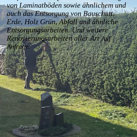
von Laminatböden sowie
ähnlichem und
auch das Entsorgung von Bauschutt,
Erde, Holz Grün, Abfall und ähnliche
Entsorgungsarbeiten. Und weitere
Renovierungsarbeiten aller Art
Auf
Anfrage.