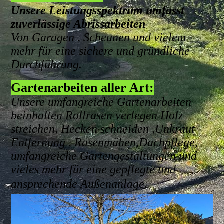
Unsere Leistungsspektrum umfasst
zuverlässige Abrissarbeiten
Von Garagen , Scheunen und vielem
mehr für eine sichere und gründliche
Durchführung.
Gartenarbeiten aller Art:
Unsere umfangreiche Gartenarbeiten
beinhalten Rollrasen verlegen Holz
streichen, Hecken schneiden ,Unkraut
Entfernung , Rasenmähen,Dachpflege,
umfangreiche Gartengestaltungen und
vieles mehr für eine gepflegte und
ansprechende Außenanlage
.