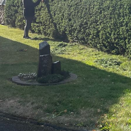
86e232cd-239b-4de4-8c2d-7ea27c64c691