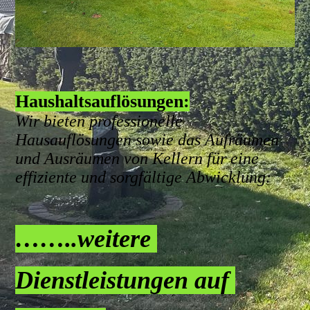
Haushaltsauflösungen:
Wir bieten professionelle
Hausauflösungen sowie das Aufräumen
und Ausräumen von Kellern für eine
effiziente und sorgfältige Abwicklung:
……..weitere
Dienstleistungen auf